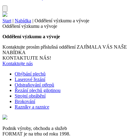
Start
|
Nabídka
|
Oddělení výzkumu a vývoje
Oddělení výzkumu a vývoje
Oddělení výzkumu a vývoje
Kontaktujte prosím příslušná oddělení
ZAJÍMALA VÁS NAŠE
NABÍDKA
KONTAKTUJTE NÁS!
Kontaktujte nás
Ohýbání plechů
Laserové řezání
Odstraňování otřepů
Řezání plechů gilotinou
Strojní obrábění
Brokování
Razníky a raznice
Podnik výroby, obchodu a služeb
FORMAT je na trhu od roku 1998.