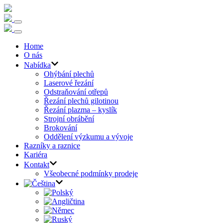
Home
O nás
Nabídka
Ohýbání plechů
Laserové řezání
Odstraňování otřepů
Řezání plechů gilotinou
Řezání plazma – kyslík
Strojní obrábění
Brokování
Oddělení výzkumu a vývoje
Razníky a raznice
Kariéra
Kontakt
Všeobecné podmínky prodeje