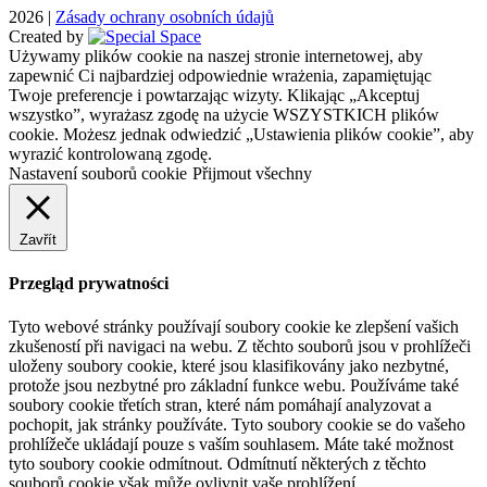
2026
|
Zásady ochrany osobních údajů
Created by
Używamy plików cookie na naszej stronie internetowej, aby
zapewnić Ci najbardziej odpowiednie wrażenia, zapamiętując
Twoje preferencje i powtarzając wizyty. Klikając „Akceptuj
wszystko”, wyrażasz zgodę na użycie WSZYSTKICH plików
cookie. Możesz jednak odwiedzić „Ustawienia plików cookie”, aby
wyrazić kontrolowaną zgodę.
Nastavení souborů cookie
Přijmout všechny
Zavřít
Przegląd prywatności
Tyto webové stránky používají soubory cookie ke zlepšení vašich
zkušeností při navigaci na webu. Z těchto souborů jsou v prohlížeči
uloženy soubory cookie, které jsou klasifikovány jako nezbytné,
protože jsou nezbytné pro základní funkce webu. Používáme také
soubory cookie třetích stran, které nám pomáhají analyzovat a
pochopit, jak stránky používáte. Tyto soubory cookie se do vašeho
prohlížeče ukládají pouze s vaším souhlasem. Máte také možnost
tyto soubory cookie odmítnout. Odmítnutí některých z těchto
souborů cookie však může ovlivnit vaše prohlížení.