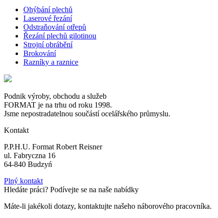
Ohýbání plechů
Laserové řezání
Odstraňování otřepů
Řezání plechů gilotinou
Strojní obrábění
Brokování
Razníky a raznice
Podnik výroby, obchodu a služeb
FORMAT je na trhu od roku 1998.
Jsme nepostradatelnou součástí ocelářského průmyslu.
Kontakt
P.P.H.U. Format Robert Reisner
ul. Fabryczna 16
64-840 Budzyń
Plný kontakt
Hledáte práci? Podívejte se na naše nabídky
Máte-li jakékoli dotazy, kontaktujte našeho náborového pracovníka.