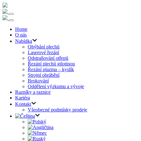
Home
O nás
Nabídka
Ohýbání plechů
Laserové řezání
Odstraňování otřepů
Řezání plechů gilotinou
Řezání plazma – kyslík
Strojní obrábění
Brokování
Oddělení výzkumu a vývoje
Razníky a raznice
Kariéra
Kontakt
Všeobecné podmínky prodeje