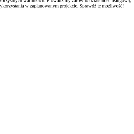
a korzystnych warunkach. Prowadzimy zarówno działalność usługową,
wykorzystania w zaplanowanym projekcie. Sprawdź tę możliwość!