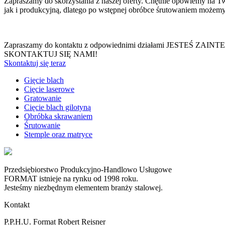
Zapraszamy do skorzystania z naszej oferty. Chętnie opowiemy na 
jak i produkcyjną, dlatego po wstępnej obróbce śrutowaniem może
Zapraszamy do kontaktu z odpowiednimi działami
JESTEŚ ZAINT
SKONTAKTUJ SIĘ NAMI!
Skontaktuj się teraz
Gięcie blach
Cięcie laserowe
Gratowanie
Cięcie blach gilotyną
Obróbka skrawaniem
Śrutowanie
Stemple oraz matryce
Przedsiębiorstwo Produkcyjno-Handlowo Usługowe
FORMAT istnieje na rynku od 1998 roku.
Jesteśmy niezbędnym elementem branży stalowej.
Kontakt
P.P.H.U. Format Robert Reisner