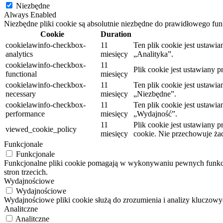
Niezbędne
Always Enabled
Niezbędne pliki cookie są absolutnie niezbędne do prawidłowego fu
Cookie
Duration
cookielawinfo-checkbox-
11
Ten plik cookie jest ustaw
analytics
miesięcy
„Analityka”.
cookielawinfo-checkbox-
11
Plik cookie jest ustawiany 
functional
miesięcy
cookielawinfo-checkbox-
11
Ten plik cookie jest ustaw
necessary
miesięcy
„Niezbędne”.
cookielawinfo-checkbox-
11
Ten plik cookie jest ustaw
performance
miesięcy
„Wydajność”.
11
Plik cookie jest ustawiany
viewed_cookie_policy
miesięcy
cookie. Nie przechowuje ż
Funkcjonale
Funkcjonale
Funkcjonalne pliki cookie pomagają w wykonywaniu pewnych funkcji,
stron trzecich.
Wydajnościowe
Wydajnościowe
Wydajnościowe pliki cookie służą do zrozumienia i analizy kluczo
Analitczne
Analitczne