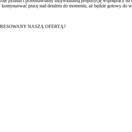
Twoje pytania i przedstawiamy indywidualną propozycję współpracy n
my kontynuować pracę nad detalem do momentu, aż będzie gotowy do 
ERESOWANY NASZĄ OFERTĄ?