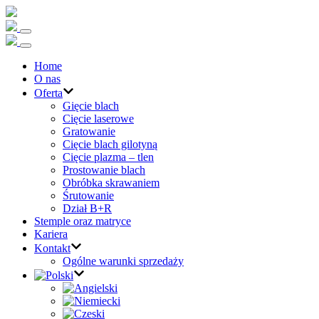
Home
O nas
Oferta
Gięcie blach
Cięcie laserowe
Gratowanie
Cięcie blach gilotyną
Cięcie plazma – tlen
Prostowanie blach
Obróbka skrawaniem
Śrutowanie
Dział B+R
Stemple oraz matryce
Kariera
Kontakt
Ogólne warunki sprzedaży