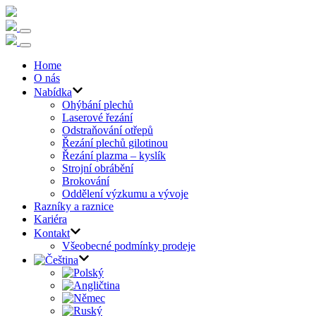
Home
O nás
Nabídka
Ohýbání plechů
Laserové řezání
Odstraňování otřepů
Řezání plechů gilotinou
Řezání plazma – kyslík
Strojní obrábění
Brokování
Oddělení výzkumu a vývoje
Razníky a raznice
Kariéra
Kontakt
Všeobecné podmínky prodeje