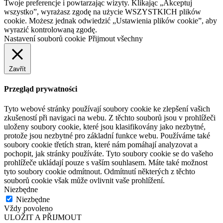
Twoje preferencje i powtarzając wizyty. Klikając „Akceptuj
wszystko”, wyrażasz zgodę na użycie WSZYSTKICH plików
cookie. Możesz jednak odwiedzić „Ustawienia plików cookie”, aby
wyrazić kontrolowaną zgodę.
Nastavení souborů cookie
Přijmout všechny
Zavřít
Przegląd prywatności
Tyto webové stránky používají soubory cookie ke zlepšení vašich
zkušeností při navigaci na webu. Z těchto souborů jsou v prohlížeči
uloženy soubory cookie, které jsou klasifikovány jako nezbytné,
protože jsou nezbytné pro základní funkce webu. Používáme také
soubory cookie třetích stran, které nám pomáhají analyzovat a
pochopit, jak stránky používáte. Tyto soubory cookie se do vašeho
prohlížeče ukládají pouze s vaším souhlasem. Máte také možnost
tyto soubory cookie odmítnout. Odmítnutí některých z těchto
souborů cookie však může ovlivnit vaše prohlížení.
Niezbędne
Niezbędne
Vždy povoleno
ULOŽIT A PŘIJMOUT