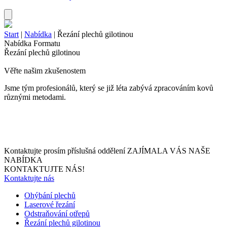
Start
|
Nabídka
|
Řezání plechů gilotinou
Nabídka Formatu
Řezání plechů gilotinou
Věřte našim zkušenostem
Jsme tým profesionálů, který se již léta zabývá zpracováním kovů
různými metodami.
Kontaktujte prosím příslušná oddělení
ZAJÍMALA VÁS NAŠE
NABÍDKA
KONTAKTUJTE NÁS!
Kontaktujte nás
Ohýbání plechů
Laserové řezání
Odstraňování otřepů
Řezání plechů gilotinou